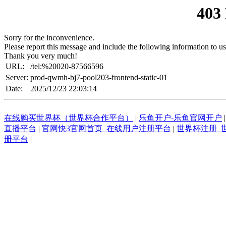
403
Sorry for the inconvenience.
Please report this message and include the following information to us
Thank you very much!
URL:
/tel:%20020-87566596
Server:
prod-qwmh-bj7-pool203-frontend-static-01
Date:
2025/12/23 22:03:14
在线购买世界杯（世界杯合作平台）
|
乐鱼开户-乐鱼官网开户
直播平台
|
官网快3官网首页_在线用户注册平台
|
世界杯注册_
册平台
|